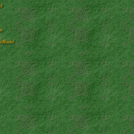
d
in
n/Band