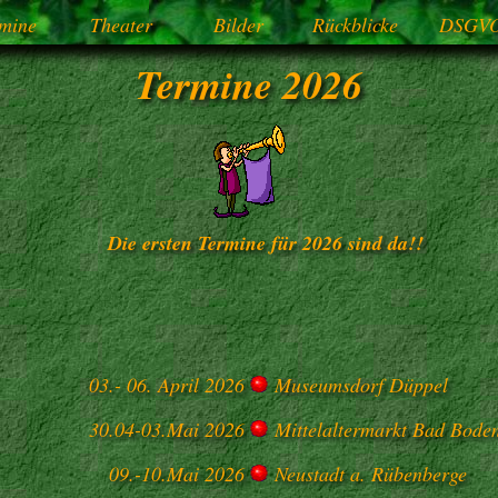
mine
Theater
Bilder
Rückblicke
DSGV
Termine 2026
Die ersten Termine für 2026 sind da!!
03.- 06. April 2026
Museumsdorf Düppel
30.04-03.Mai 2026
Mittelaltermarkt Bad Boden
09.-10.Mai 2026
Neustadt a. Rübenberge