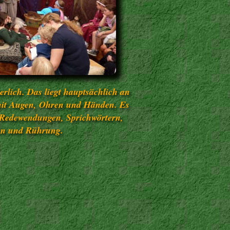
erlich. Das liegt hauptsächlich an
e mit Augen, Ohren und Händen. Es
on Redewendungen, Sprichwörtern,
en und Rührung.