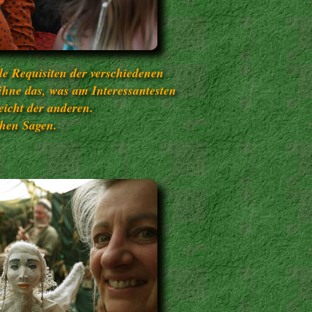
le Requisiten der verschiedenen
hne das, was am Interessantesten
eicht der anderen.
chen Sagen.