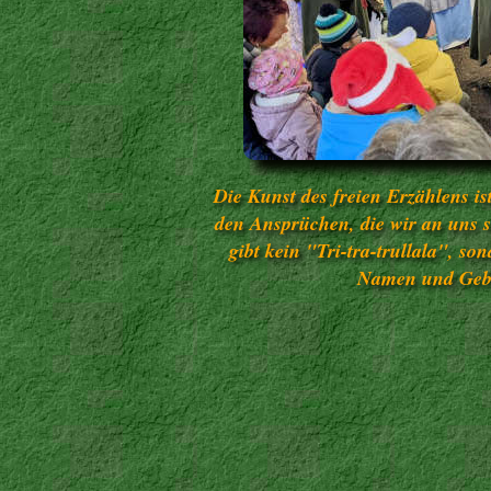
Die Kunst des freien Erzählens is
den Ansprüchen, die wir an uns s
gibt kein "Tri-tra-trullala", s
Namen und Gebr